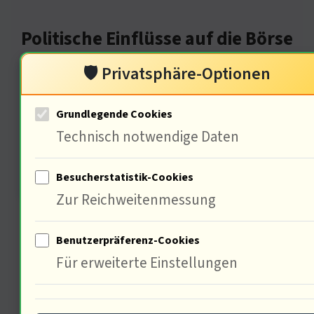
Politische Einflüsse auf die Börse
🛡️ Privatsphäre-Optionen
Grundlegende Cookies
Technisch notwendige Daten
Besucherstatistik-Cookies
Zur Reichweitenmessung
Die Dax-Entwicklung ist untrennbar
mit politischen Entscheidungen
Benutzerpräferenz-Cookies
Für erweiterte Einstellungen
verbunden : 80 % der Marktteilnehmer
sind sich der politischen Risiken