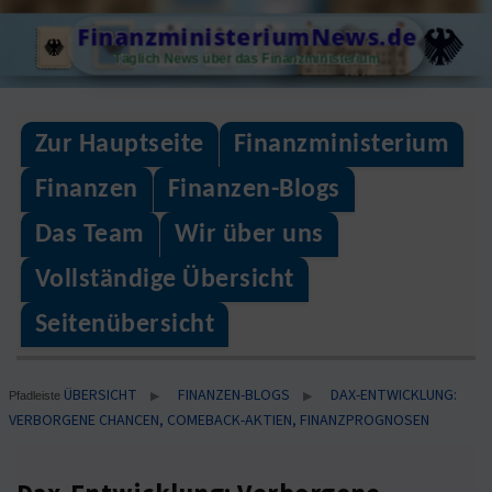
Skip
FinanzministeriumNews.de
to
Täglich News über das Finanzministerium
content
Zur Hauptseite
Finanzministerium
Finanzen
Finanzen-Blogs
Das Team
Wir über uns
Vollständige Übersicht
Seitenübersicht
ÜBERSICHT
FINANZEN-BLOGS
DAX-ENTWICKLUNG:
▶
▶
Pfadleiste
VERBORGENE CHANCEN, COMEBACK-AKTIEN, FINANZPROGNOSEN