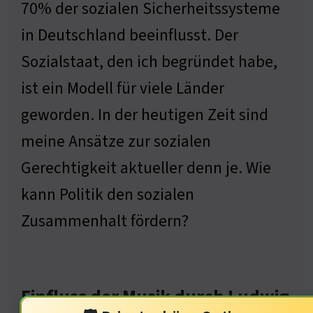
70% der sozialen Sicherheitssysteme
in Deutschland beeinflusst. Der
Sozialstaat, den ich begründet habe,
ist ein Modell für viele Länder
geworden. In der heutigen Zeit sind
meine Ansätze zur sozialen
Gerechtigkeit aktueller denn je. Wie
kann Politik den sozialen
Zusammenhalt fördern?
Einfluss der Musik durch Ludwig