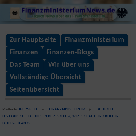
Skip
FinanzministeriumNews.de
to
Täglich News über das Finanzministerium
content
Zur Hauptseite
Finanzministerium
Finanzen
Finanzen-Blogs
Das Team
Wir über uns
Vollständige Übersicht
Seitenübersicht
ÜBERSICHT
FINANZMINISTERIUM
DIE ROLLE
▶
▶
Pfadleiste
HISTORISCHER GENIES IN DER POLITIK, WIRTSCHAFT UND KULTUR
DEUTSCHLANDS